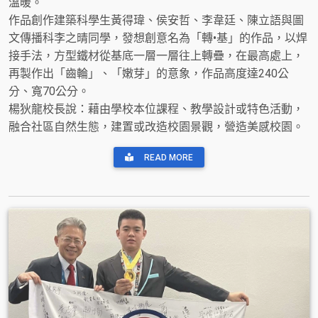
溫暖。
作品創作建築科學生黃得瑋、侯安哲、李韋廷、陳立語與圖
文傳播科李之晴同學，發想創意名為「轉•基」的作品，以焊
接手法，方型鐵材從基底一層一層往上轉疊，在最高處上，
再製作出「齒輪」、「嫩芽」的意象，作品高度達240公
分、寬70公分。
楊狄龍校長說：藉由學校本位課程、教學設計或特色活動，
融合社區自然生態，建置或改造校園景觀，營造美感校園。
READ MORE