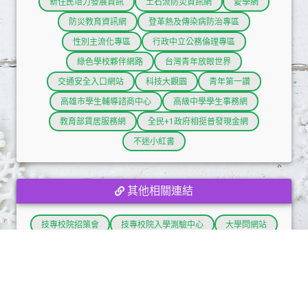
新住民培力發展資訊
土石流防災資訊網
愛學網
防災教育資訊網
登革熱及傳染病防治專區
性別主流化專區
行政中立公務倫理專區
綠色學校夥伴網路
台灣青年放眼世界
交通安全入口網站
科技大觀園
青年第一讚
高雄市學生輔導諮商中心
高級中學學生事務網
教育部賃居服務網
全民+1政府相挺普發現金網
不迷小紅書
其他相關連結
技專校院招策會
技專校院入學測驗中心
大學問網站
教育雲
全華圖書
旗立快易雲
台科大行動學習網